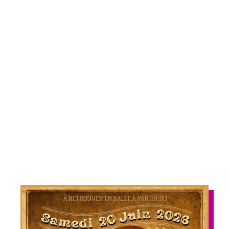
Notre grand spectacle de fin d’année : Zora et
le feu du destin
Le 20 juin au Scarabée
« Entre joies, épreuves et voyages, Zora une
jeune fille Tsigane traverse les difficultés de
la vie avec courage. Guidée par l’espoir et ses
rêves, elle entreprend un voyage qui changera
son destin… »